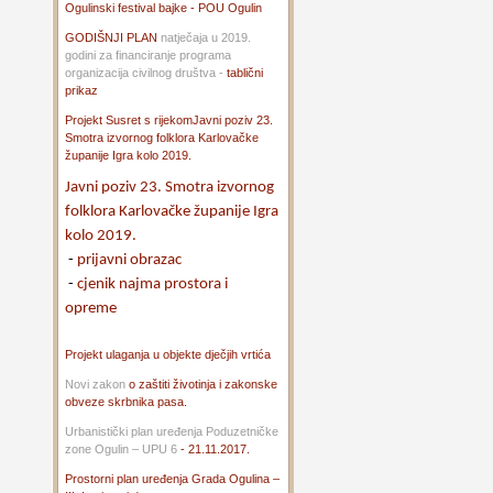
Ogulinski festival bajke - POU Ogulin
GODIŠNJI PLAN
natječaja u 2019.
godini za financiranje programa
organizacija civilnog društva -
tablični
prikaz
Projekt Susret s rijekom
Javni poziv 23.
Smotra izvornog folklora Karlovačke
županije Igra kolo 2019.
Javni poziv 23. Smotra izvornog
folklora Karlovačke županije Igra
kolo 2019.
-
prijavni obrazac
-
cjenik najma prostora i
opreme
Projekt ulaganja u objekte dječjih vrtića
Novi zakon
o zaštiti životinja i zakonske
obveze skrbnika pasa.
Urbanistički plan uređenja Poduzetničke
zone Ogulin – UPU 6
- 21.11.2017.
Prostorni plan uređenja Grada Ogulina –