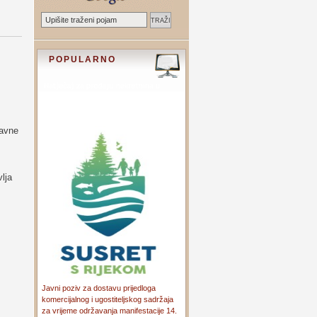
POPULARNO
ravne
lja
Javni poziv za dostavu prijedloga
komercijalnog i ugostiteljskog sadržaja
za vrijeme održavanja manifestacije 14.