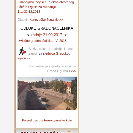
Financijsko izvješće Pučkog otvorenog
učilišta Ogulin za razdoblje
1.1.-31.12.2018
Glasnik
Karlovačke županije >>
ODLUKE GRADONAČELNIKA
<
zadnje 21.09.2017.
>
Izvješće gradonačelnika I-VI 2018
Sazivi, odluke i zaključci i tonski
zapisi
sa sjednica Gradskog
vijeća >>
Komunikacija s gradonačelnikom
Grada Ogulina
>>>>
Pogled uživo s Frankopanske kule