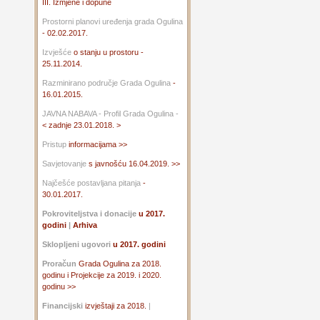
III. Izmjene i dopune
Prostorni planovi uređenja grada Ogulina
- 02.02.2017.
Izvješće
o stanju u prostoru -
25.11.2014.
Razminirano područje Grada Ogulina
-
16.01.2015.
JAVNA NABAVA - Profil Grada Ogulina -
< zadnje 23.01.2018. >
Pristup
informacijama >>
Savjetovanje
s javnošću 16.04.2019. >>
Najčešće postavljana pitanja
-
30.01.2017.
Pokroviteljstva i donacije
u 2017.
godini
|
Arhiva
Sklopljeni ugovori
u 2017. godini
Proračun
Grada Ogulina za 2018.
godinu i Projekcije za 2019. i 2020.
godinu >>
Financijski
izvještaji za 2018.
|